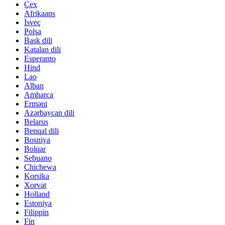
Çex
Afrikaans
İsveç
Polşa
Bask dili
Katalan dili
Esperanto
Hind
Lao
Alban
Amharca
Erməni
Azərbaycan dili
Belarus
Benqal dili
Bosniya
Bolqar
Sebuano
Chichewa
Korsika
Xorvat
Holland
Estoniya
Filippin
Fin