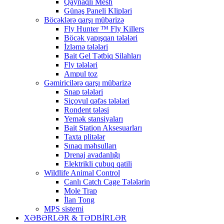
Qaynaqlı Mesh
Günəş Paneli Klipləri
Böcəklərə qarşı mübarizə
Fly Hunter ™ Fly Killers
Böcək yapışqan tələləri
İzləmə tələləri
Bait Gel Tətbiq Silahları
Fly tələləri
Ampul toz
Gəmiricilərə qarşı mübarizə
Snap tələləri
Siçovul qəfəs tələləri
Rondent tələsi
Yemək stansiyaları
Bait Station Aksesuarları
Taxta plitələr
Sınaq məhsulları
Drenaj avadanlığı
Elektrikli çubuq qatili
Wildlife Animal Control
Canlı Catch Cage Tələlərin
Mole Trap
İlan Tong
MPS sistemi
XƏBƏRLƏR & TƏDBİRLƏR