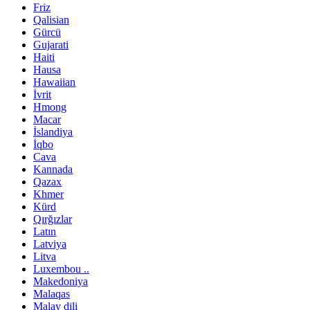
Friz
Qalisian
Gürcü
Gujarati
Haiti
Hausa
Hawaiian
İvrit
Hmong
Macar
İslandiya
İqbo
Cava
Kannada
Qazax
Khmer
Kürd
Qırğızlar
Latın
Latviya
Litva
Luxembou ..
Makedoniya
Malaqas
Malay dili