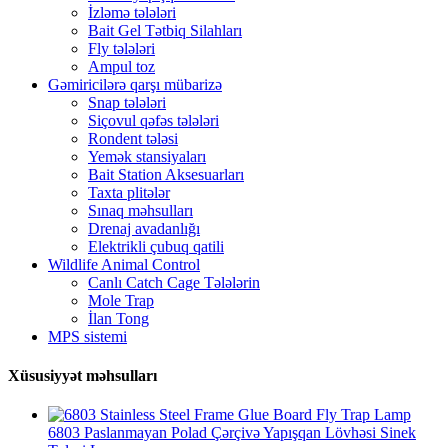
İzləmə tələləri
Bait Gel Tətbiq Silahları
Fly tələləri
Ampul toz
Gəmiricilərə qarşı mübarizə
Snap tələləri
Siçovul qəfəs tələləri
Rondent tələsi
Yemək stansiyaları
Bait Station Aksesuarları
Taxta plitələr
Sınaq məhsulları
Drenaj avadanlığı
Elektrikli çubuq qatili
Wildlife Animal Control
Canlı Catch Cage Tələlərin
Mole Trap
İlan Tong
MPS sistemi
Xüsusiyyət məhsulları
6803 Paslanmayan Polad Çərçivə Yapışqan Lövhəsi Sinek