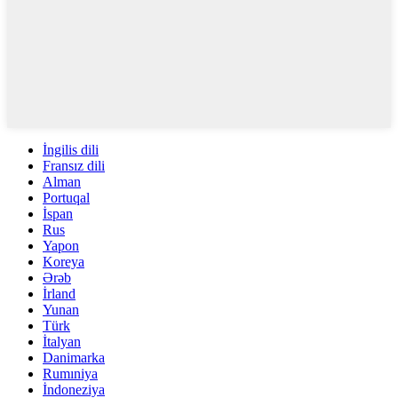
İngilis dili
Fransız dili
Alman
Portuqal
İspan
Rus
Yapon
Koreya
Ərəb
İrland
Yunan
Türk
İtalyan
Danimarka
Rumıniya
İndoneziya