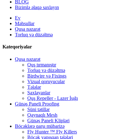
BLOG
Bizimlə əlaqə saxlayın
Ev
Məhsullar
Quşa nəzarət
Torluq və düzəltmə
Kateqoriyalar
Quşa nəzarət
Quş tırmanıştır
Torluq və düzəltmə
Birdwire və Fixings
Vizual qoruyucular
Tələlər
Saxlayanlar
Quş Repeller - Lazer İşığı
Günəş Paneli Proofing
Süni tətillər
Qaynaqlı Mesh
Günəş Paneli Klipləri
Böcəklərə qarşı mübarizə
Fly Hunter ™ Fly Killers
Böcək yapışqan tələləri