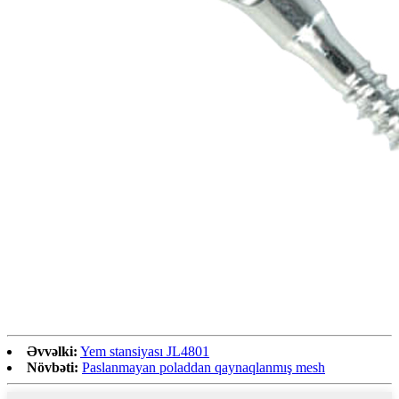
Əvvəlki:
Yem stansiyası JL4801
Növbəti:
Paslanmayan poladdan qaynaqlanmış mesh