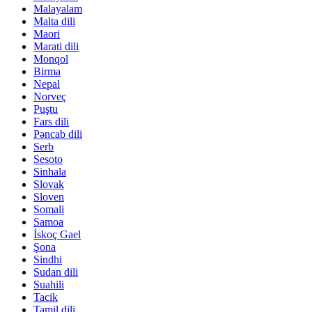
Malayalam
Malta dili
Maori
Marati dili
Monqol
Birma
Nepal
Norveç
Puştu
Fars dili
Pəncab dili
Serb
Sesoto
Sinhala
Slovak
Sloven
Somali
Samoa
İskoç Gael
Şona
Sindhi
Sudan dili
Suahili
Tacik
Tamil dili