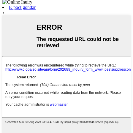
E-poçt göndər
x