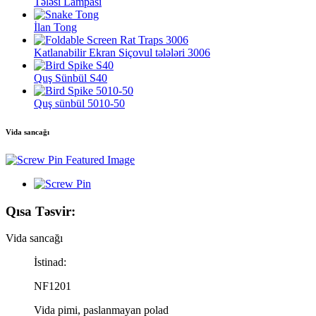
Tələsi Lampası
İlan Tong
Katlanabilir Ekran Siçovul tələləri 3006
Quş Sünbül S40
Quş sünbül 5010-50
Vida sancağı
Qısa Təsvir:
Vida sancağı
İstinad:
NF1201
Vida pimi, paslanmayan polad