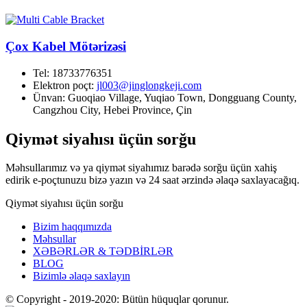
Çox Kabel Mötərizəsi
Tel:
18733776351
Elektron poçt:
jl003@jinglongkeji.com
Ünvan:
Guoqiao Village, Yuqiao Town, Dongguang County,
Cangzhou City, Hebei Province, Çin
Qiymət siyahısı üçün sorğu
Məhsullarımız və ya qiymət siyahımız barədə sorğu üçün xahiş
edirik e-poçtunuzu bizə yazın və 24 saat ərzində əlaqə saxlayacağıq.
Qiymət siyahısı üçün sorğu
Bizim haqqımızda
Məhsullar
XƏBƏRLƏR & TƏDBİRLƏR
BLOG
Bizimlə əlaqə saxlayın
© Copyright - 2019-2020: Bütün hüquqlar qorunur.