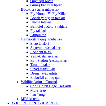
Qaynaqlı Mesh
Günəş Paneli Klipləri
Böcəklərə qarşı mübarizə
Fly Hunter ™ Fly Killers
Böcək yapışqan tələləri
İzləmə tələləri
Bait Gel Tətbiq Silahları
Fly tələləri
Ampul toz
Gəmiricilərə qarşı mübarizə
Snap tələləri
Siçovul qəfəs tələləri
Rondent tələsi
Yemək stansiyaları
Bait Station Aksesuarları
Taxta plitələr
Sınaq məhsulları
Drenaj avadanlığı
Elektrikli çubuq qatili
Wildlife Animal Control
Canlı Catch Cage Tələlərin
Mole Trap
İlan Tong
MPS sistemi
XƏBƏRLƏR & TƏDBİRLƏR