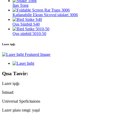
İlan Tong
Katlanabilir Ekran Siçovul tələləri 3006
Quş Sünbül S40
Quş sünbül 5010-50
Lazer işığı
Qısa Təsvir:
Lazer işığı
İstinad:
Universal Speficitaions
Lazer şüası rəngi: yaşıl