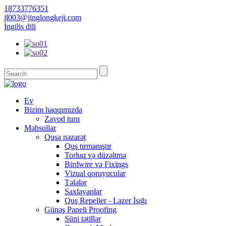
18733776351
jl003@jinglongkeji.com
İngilis dili
Ev
Bizim haqqımızda
Zavod turu
Məhsullar
Quşa nəzarət
Quş tırmanıştır
Torluq və düzəltmə
Birdwire və Fixings
Vizual qoruyucular
Tələlər
Saxlayanlar
Quş Repeller - Lazer İşığı
Günəş Paneli Proofing
Süni tətillər