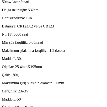
50mw lazer fənəri
Dalğa uzunluğu: 532nm
Genişləndirmə: 10X
Batareya: CR123X2 və ya CR123
NTTF: 5000 saat
Min şüa fərqlilik: 0.05mrad
Maksimum şüalanma fərqliliyi: 1.5 dərəcə
Maddə L-30
Ölçülər: 25.4mmX195mm
Çəki: 180g
Maksimum giriş şüasının diametri: 30mm
Gərginlik: 2.6-3V
Maddə L-50