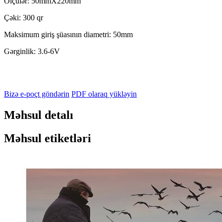
Ölçülər: 50mmX220mm
Çəki: 300 qr
Maksimum giriş şüasının diametri: 50mm
Gərginlik: 3.6-6V
Bizə e-poçt göndərin
PDF olaraq yükləyin
Məhsul detalı
Məhsul etiketləri