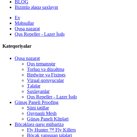
BLOG
Bizimlə əlaqə saxlayın
Ev
Məhsullar
Quşa nəzarət
Quş Repeller - Lazer İşığı
Kateqoriyalar
Quşa nəzarət
Quş tırmanıştır
Torluq və düzəltmə
Birdwire və Fixings
Vizual qoruyucular
Tələlər
Saxlayanlar
Quş Repeller - Lazer İşığı
Günəş Paneli Proofing
Süni tətillər
Qaynaqlı Mesh
Günəş Paneli Klipləri
Böcəklərə qarşı mübarizə
Fly Hunter ™ Fly Killers
Böcək yapışqan tələləri