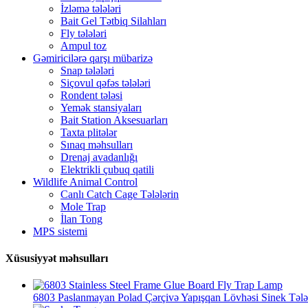
İzləmə tələləri
Bait Gel Tətbiq Silahları
Fly tələləri
Ampul toz
Gəmiricilərə qarşı mübarizə
Snap tələləri
Siçovul qəfəs tələləri
Rondent tələsi
Yemək stansiyaları
Bait Station Aksesuarları
Taxta plitələr
Sınaq məhsulları
Drenaj avadanlığı
Elektrikli çubuq qatili
Wildlife Animal Control
Canlı Catch Cage Tələlərin
Mole Trap
İlan Tong
MPS sistemi
Xüsusiyyət məhsulları
6803 Paslanmayan Polad Çərçivə Yapışqan Lövhəsi Sinek Tələ