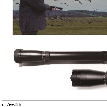
Əvvəlki: