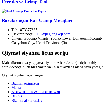
Ferrules və Crimp Tool
Borular üçün Rail Clamp Mesajları
Tel:
18733776351
Elektron poçt:
jl003@jinglongkeji.com
Ünvan:
Guoqiao Village, Yuqiao Town, Dongguang County,
Cangzhou City, Hebei Province, Çin
Qiymət siyahısı üçün sorğu
Məhsullarımız və ya qiymət siyahımız barədə sorğu üçün xahiş
edirik e-poçtunuzu bizə yazın və 24 saat ərzində əlaqə saxlayacağıq.
Qiymət siyahısı üçün sorğu
Bizim haqqımızda
Məhsullar
XƏBƏRLƏR & TƏDBİRLƏR
BLOG
Bizimlə əlaqə saxlayın