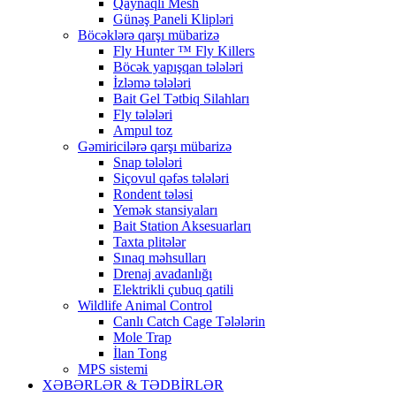
Qaynaqlı Mesh
Günəş Paneli Klipləri
Böcəklərə qarşı mübarizə
Fly Hunter ™ Fly Killers
Böcək yapışqan tələləri
İzləmə tələləri
Bait Gel Tətbiq Silahları
Fly tələləri
Ampul toz
Gəmiricilərə qarşı mübarizə
Snap tələləri
Siçovul qəfəs tələləri
Rondent tələsi
Yemək stansiyaları
Bait Station Aksesuarları
Taxta plitələr
Sınaq məhsulları
Drenaj avadanlığı
Elektrikli çubuq qatili
Wildlife Animal Control
Canlı Catch Cage Tələlərin
Mole Trap
İlan Tong
MPS sistemi
XƏBƏRLƏR & TƏDBİRLƏR