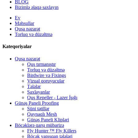
BLOG
Bizimlə əlaqə saxlayın
Ev
Məhsullar
Quşa nəzarət
Torluq və düzəltmə
Kateqoriyalar
Quşa nəzarət
Quş tırmanıştır
Torluq və düzəltmə
Birdwire və Fixings
Vizual qoruyucular
Tələlər
Saxlayanlar
Quş Repeller - Lazer İşığı
Günəş Paneli Proofing
Süni tətillər
Qaynaqlı Mesh
Günəş Paneli Klipləri
Böcəklərə qarşı mübarizə
Fly Hunter ™ Fly Killers
Böcək yapışqan tələləri