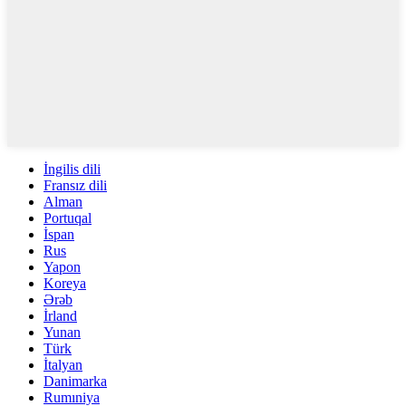
İngilis dili
Fransız dili
Alman
Portuqal
İspan
Rus
Yapon
Koreya
Ərəb
İrland
Yunan
Türk
İtalyan
Danimarka
Rumıniya