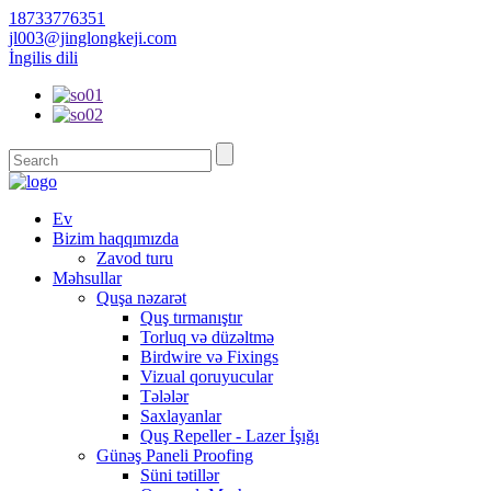
18733776351
jl003@jinglongkeji.com
İngilis dili
Ev
Bizim haqqımızda
Zavod turu
Məhsullar
Quşa nəzarət
Quş tırmanıştır
Torluq və düzəltmə
Birdwire və Fixings
Vizual qoruyucular
Tələlər
Saxlayanlar
Quş Repeller - Lazer İşığı
Günəş Paneli Proofing
Süni tətillər