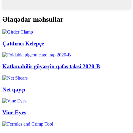
Əlaqədar məhsullar
Çatdırıcı Kelepçe
Katlanabilir göyərçin qəfəs tələsi 2020-B
Net qayçı
Vine Eyes