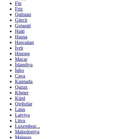
Fin
Friz
Qalisian
Gürcü
Gujarati
Haiti
Hausa
Hawaiian
İvrit
Hmong
Macar
İslandiya
İqbo
Cava
Kannada
Qazax
Khmer
Kürd
Qırğızlar
Latın
Latviya
Litva
Luxembou ..
Makedoniya
Malaqas