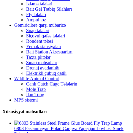
İzləmə tələləri
Bait Gel Tətbiq Silahları
Fly tələləri
Ampul toz
Gəmiricilərə qarşı mübarizə
Snap tələləri
Siçovul qəfəs tələləri
Rondent tələsi
Yemək stansiyaları
Bait Station Aksesuarları
Taxta plitələr
Sınaq məhsulları
Drenaj avadanlığı
Elektrikli çubuq qatili
Wildlife Animal Control
Canlı Catch Cage Tələlərin
Mole Trap
İlan Tong
MPS sistemi
Xüsusiyyət məhsulları
6803 Paslanmayan Polad Çərçivə Yapışqan Lövhəsi Sinek