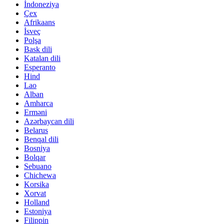
İndoneziya
Çex
Afrikaans
İsveç
Polşa
Bask dili
Katalan dili
Esperanto
Hind
Lao
Alban
Amharca
Erməni
Azərbaycan dili
Belarus
Benqal dili
Bosniya
Bolqar
Sebuano
Chichewa
Korsika
Xorvat
Holland
Estoniya
Filippin