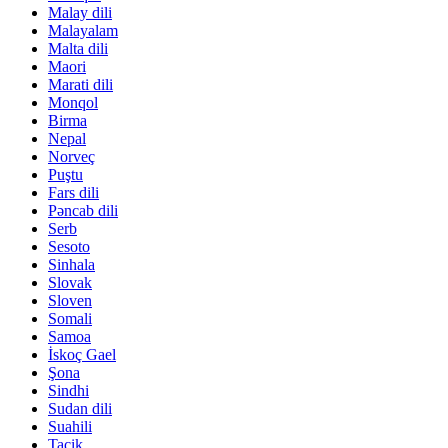
Malay dili
Malayalam
Malta dili
Maori
Marati dili
Monqol
Birma
Nepal
Norveç
Puştu
Fars dili
Pəncab dili
Serb
Sesoto
Sinhala
Slovak
Sloven
Somali
Samoa
İskoç Gael
Şona
Sindhi
Sudan dili
Suahili
Tacik