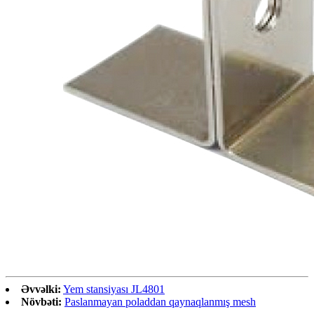
Əvvəlki:
Yem stansiyası JL4801
Növbəti:
Paslanmayan poladdan qaynaqlanmış mesh