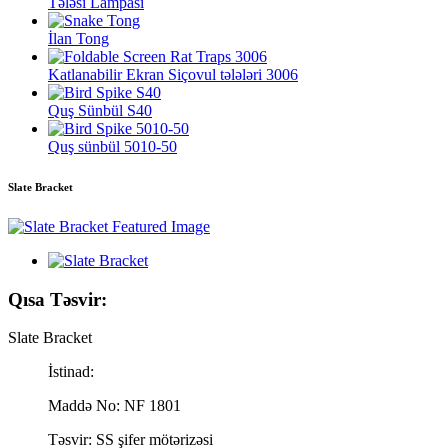
Tələsi Lampası
İlan Tong
Katlanabilir Ekran Siçovul tələləri 3006
Quş Sünbül S40
Quş sünbül 5010-50
Slate Bracket
Qısa Təsvir:
Slate Bracket
İstinad:
Maddə No: NF 1801
Təsvir: SS şifer mötərizəsi