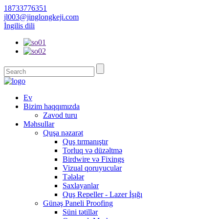
18733776351
jl003@jinglongkeji.com
İngilis dili
Ev
Bizim haqqımızda
Zavod turu
Məhsullar
Quşa nəzarət
Quş tırmanıştır
Torluq və düzəltmə
Birdwire və Fixings
Vizual qoruyucular
Tələlər
Saxlayanlar
Quş Repeller - Lazer İşığı
Günəş Paneli Proofing
Süni tətillər