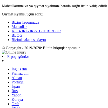
Məhsullarımız və ya qiymət siyahımız barədə sorğu üçün xahiş edirik 
Qiymət siyahısı üçün sorğu
Bizim haqqımızda
Məhsullar
XƏBƏRLƏR & TƏDBİRLƏR
BLOG
Bizimlə əlaqə saxlayın
© Copyright - 2019-2020: Bütün hüquqlar qorunur.
E-poçt göndər
x
İngilis dili
Fransız dili
Alman
Portuqal
İspan
Rus
Yapon
Koreya
Ərəb