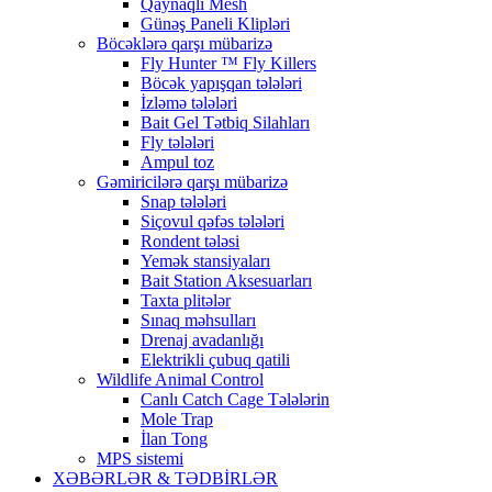
Qaynaqlı Mesh
Günəş Paneli Klipləri
Böcəklərə qarşı mübarizə
Fly Hunter ™ Fly Killers
Böcək yapışqan tələləri
İzləmə tələləri
Bait Gel Tətbiq Silahları
Fly tələləri
Ampul toz
Gəmiricilərə qarşı mübarizə
Snap tələləri
Siçovul qəfəs tələləri
Rondent tələsi
Yemək stansiyaları
Bait Station Aksesuarları
Taxta plitələr
Sınaq məhsulları
Drenaj avadanlığı
Elektrikli çubuq qatili
Wildlife Animal Control
Canlı Catch Cage Tələlərin
Mole Trap
İlan Tong
MPS sistemi
XƏBƏRLƏR & TƏDBİRLƏR