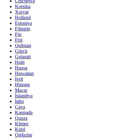
Chichewa
Korsika
Xorvat
Holland
Estoniya
Filippin
Fin
Friz
Qalisian
Gürcü
Gujarati
Haiti
Hausa
Hawaiian
İvrit
Hmong
Macar
İslandiya
İqbo
Cava
Kannada
Qazax
Khmer
Kürd
Qırğızlar