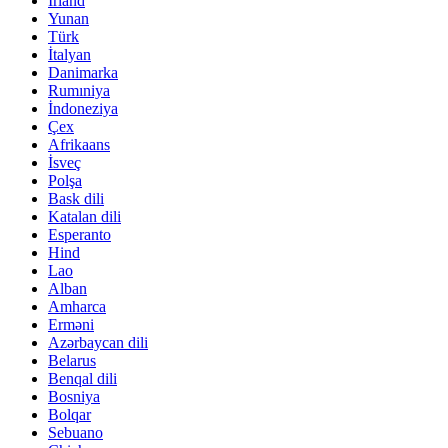
İrland
Yunan
Türk
İtalyan
Danimarka
Rumıniya
İndoneziya
Çex
Afrikaans
İsveç
Polşa
Bask dili
Katalan dili
Esperanto
Hind
Lao
Alban
Amharca
Erməni
Azərbaycan dili
Belarus
Benqal dili
Bosniya
Bolqar
Sebuano