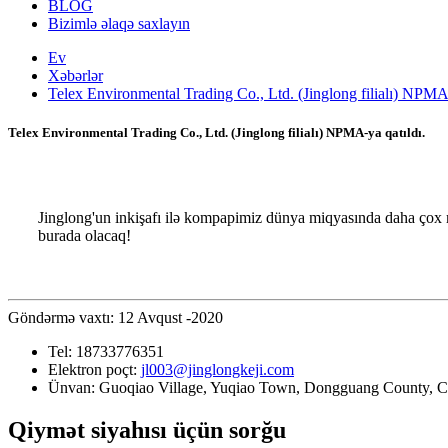
BLOG
Bizimlə əlaqə saxlayın
Ev
Xəbərlər
Telex Environmental Trading Co., Ltd. (Jinglong filialı) NPMA-
Telex Environmental Trading Co., Ltd. (Jinglong filialı) NPMA-ya qatıldı.
Jinglong'un inkişafı ilə kompapimiz dünya miqyasında daha çox 
burada olacaq!
Göndərmə vaxtı: 12 Avqust -2020
Tel:
18733776351
Elektron poçt:
jl003@jinglongkeji.com
Ünvan:
Guoqiao Village, Yuqiao Town, Dongguang County, Ca
Qiymət siyahısı üçün sorğu