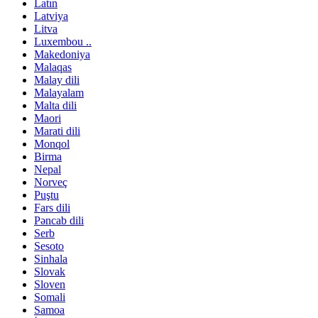
Latın
Latviya
Litva
Luxembou ..
Makedoniya
Malaqas
Malay dili
Malayalam
Malta dili
Maori
Marati dili
Monqol
Birma
Nepal
Norveç
Puştu
Fars dili
Pəncab dili
Serb
Sesoto
Sinhala
Slovak
Sloven
Somali
Samoa