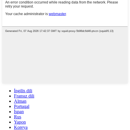
İngilis dili
Fransız dili
Alman
Portuqal
İspan
Rus
Yapon
Koreya