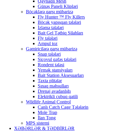
Qaynaqlı Mesh
Günəş Paneli Klipləri
Böcəklərə qarşı mübarizə
Fly Hunter ™ Fly Killers
Böcək yapışqan tələləri
İzləmə tələləri
Bait Gel Tətbiq Silahları
Fly tələləri
Ampul toz
Gəmiricilərə qarşı mübarizə
Snap tələləri
Siçovul qəfəs tələləri
Rondent tələsi
Yemək stansiyaları
Bait Station Aksesuarları
Taxta plitələr
Sınaq məhsulları
Drenaj avadanlığı
Elektrikli çubuq qatili
Wildlife Animal Control
Canlı Catch Cage Tələlərin
Mole Trap
İlan Tong
MPS sistemi
XƏBƏRLƏR & TƏDBİRLƏR