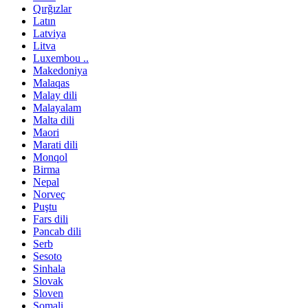
Qırğızlar
Latın
Latviya
Litva
Luxembou ..
Makedoniya
Malaqas
Malay dili
Malayalam
Malta dili
Maori
Marati dili
Monqol
Birma
Nepal
Norveç
Puştu
Fars dili
Pəncab dili
Serb
Sesoto
Sinhala
Slovak
Sloven
Somali