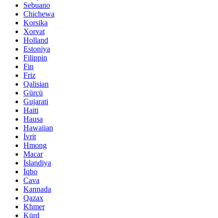
Sebuano
Chichewa
Korsika
Xorvat
Holland
Estoniya
Filippin
Fin
Friz
Qalisian
Gürcü
Gujarati
Haiti
Hausa
Hawaiian
İvrit
Hmong
Macar
İslandiya
İqbo
Cava
Kannada
Qazax
Khmer
Kürd