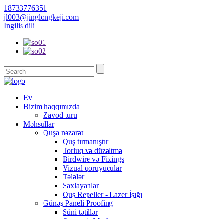
18733776351
jl003@jinglongkeji.com
İngilis dili
Ev
Bizim haqqımızda
Zavod turu
Məhsullar
Quşa nəzarət
Quş tırmanıştır
Torluq və düzəltmə
Birdwire və Fixings
Vizual qoruyucular
Tələlər
Saxlayanlar
Quş Repeller - Lazer İşığı
Günəş Paneli Proofing
Süni tətillər