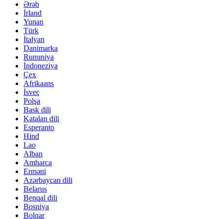
Ərəb
İrland
Yunan
Türk
İtalyan
Danimarka
Rumıniya
İndoneziya
Çex
Afrikaans
İsveç
Polşa
Bask dili
Katalan dili
Esperanto
Hind
Lao
Alban
Amharca
Erməni
Azərbaycan dili
Belarus
Benqal dili
Bosniya
Bolqar