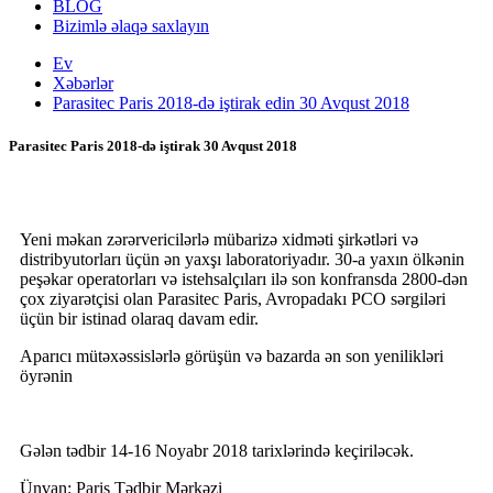
BLOG
Bizimlə əlaqə saxlayın
Ev
Xəbərlər
Parasitec Paris 2018-də iştirak edin 30 Avqust 2018
Parasitec Paris 2018-də iştirak 30 Avqust 2018
Yeni məkan zərərvericilərlə mübarizə xidməti şirkətləri və
distribyutorları üçün ən yaxşı laboratoriyadır. 30-a yaxın ölkənin
peşəkar operatorları və istehsalçıları ilə son konfransda 2800-dən
çox ziyarətçisi olan Parasitec Paris, Avropadakı PCO sərgiləri
üçün bir istinad olaraq davam edir.
Aparıcı mütəxəssislərlə görüşün və bazarda ən son yenilikləri
öyrənin
Gələn tədbir 14-16 Noyabr 2018 tarixlərində keçiriləcək.
Ünvan: Paris Tədbir Mərkəzi