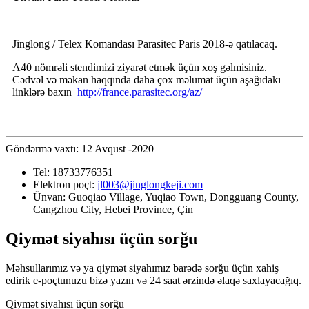
Jinglong / Telex Komandası Parasitec Paris 2018-ə qatılacaq.
A40 nömrəli stendimizi ziyarət etmək üçün xoş gəlmisiniz.
Cədvəl və məkan haqqında daha çox məlumat üçün aşağıdakı
linklərə baxın
http://france.parasitec.org/az/
Göndərmə vaxtı: 12 Avqust -2020
Tel:
18733776351
Elektron poçt:
jl003@jinglongkeji.com
Ünvan:
Guoqiao Village, Yuqiao Town, Dongguang County,
Cangzhou City, Hebei Province, Çin
Qiymət siyahısı üçün sorğu
Məhsullarımız və ya qiymət siyahımız barədə sorğu üçün xahiş
edirik e-poçtunuzu bizə yazın və 24 saat ərzində əlaqə saxlayacağıq.
Qiymət siyahısı üçün sorğu